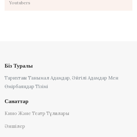
Youtubers
Біз Туралы
Тарихтағы Танымал Адамдар, Әйгілі Адамдар Мен
Өмірбаяндар Тізімі
Санаттар
Кино Және Театр Тұлғалары
Әншілер