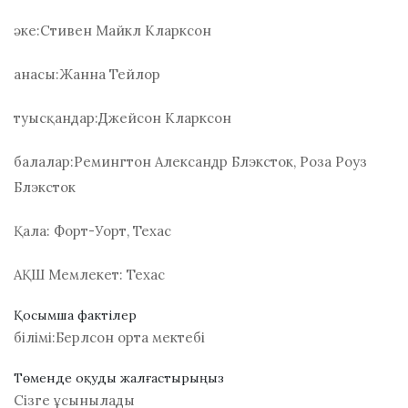
әке:
Стивен Майкл Кларксон
анасы:
Жанна Тейлор
туысқандар:
Джейсон Кларксон
балалар:
Ремингтон Александр Блэксток, Роза Роуз
Блэксток
Қала:
Форт-Уорт, Техас
АҚШ Мемлекет:
Техас
Қосымша фактілер
білімі:
Берлсон орта мектебі
Төменде оқуды жалғастырыңыз
Сізге ұсынылады