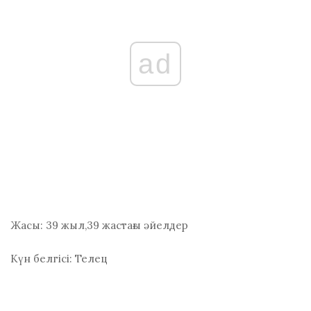
ad
Жасы:
39 жыл,39 жастағы әйелдер
Күн белгісі:
Телец