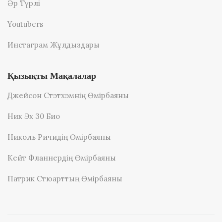
Әр Түрлі
Youtubers
Инстаграм Жұлдыздары
Қызықты Мақалалар
Джейсон Стэтхэмнің Өмірбаяны
Ник Эх 30 Био
Николь Ричидің Өмірбаяны
Кейт Фланнердің Өмірбаяны
Патрик Стюарттың Өмірбаяны