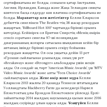
сертификатына ие болды, сонымен қатар Австралия,
Англия, Ирландия, Канада және Жаңа Зеландия сияқты
көптеген басқа елдерде көп платина сертификатына ие
болды.
Марапаттар мен жетістіктер
Келли Кларксон
дебюттік синглімен The Beatles-тің 38 жасар рекордын
жаңартып, 'Billboard Hot 100' чартында бірінші орынға
көтерілді. Кейінірек ол Бритни Спирстің «Менің өмірім
сенсіз соратын» синглы 97-ші позициядан
диаграмманың жоғарғы сатысына шыққаннан кейін бір
аптаның ішінде бірінші орынға секіру бойынша
рекордын жаңартты. Ол осы уақытқа дейін 13 рет
«Грэмми сыйлығына» ұсынылды, оның үш рет
«Breakaway» және «Stronger» альбомдары үшін жеңіп
алды. Ол сондай-ақ төрт 'American Music Awards', үш 'MTV
Video Music Awards' және алты 'Teen Choice Awards'
сыйлықтарын алды.
Жеке өмір және мұра
Келли
Кларксон 2013 жылғы 20 қазанда Теннеси штатындағы
Уолландтағы Blackberry Farm-да менеджері Нарвел
Блэкстоктың ұлы Брэндон Блэкстокпен үйленді. Ерлі-
зайыптылар 2014 жылдың маусымында қызын және 2016
жылдың сәуірінде ұлын қарсы алды.
Ұсақ-түйек
Келли