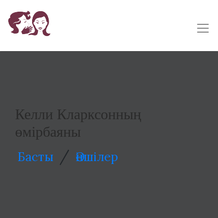
Келли Кларксонның
өмірбаяны
/
Басты
Әншілер