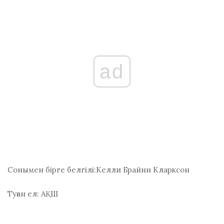
ad
Сонымен бірге белгілі:
Келли Брайнн Кларксон
Туған ел:
АҚШ