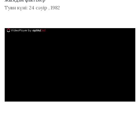
Жылдам фактілер
Туған күні:
24 сәуір
,
1982
ad