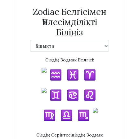
Zodiac Белгісімен
Үйлесімділікті
Біліңіз
Сіздің Зодиак Белгісі:
Сіздің Серіктесіңіздің Зодиак