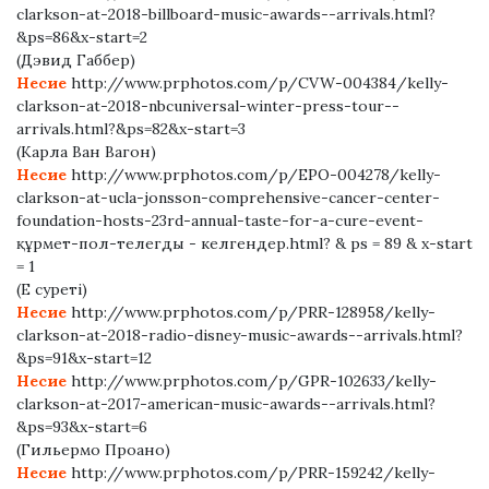
clarkson-at-2018-billboard-music-awards--arrivals.html?
&ps=86&x-start=2
(Дэвид Габбер)
Несие
http://www.prphotos.com/p/CVW-004384/kelly-
clarkson-at-2018-nbcuniversal-winter-press-tour--
arrivals.html?&ps=82&x-start=3
(Карла Ван Вагон)
Несие
http://www.prphotos.com/p/EPO-004278/kelly-
clarkson-at-ucla-jonsson-comprehensive-cancer-center-
foundation-hosts-23rd-annual-taste-for-a-cure-event-
құрмет-пол-телегды - келгендер.html? & ps = 89 & x-start
= 1
(Е суреті)
Несие
http://www.prphotos.com/p/PRR-128958/kelly-
clarkson-at-2018-radio-disney-music-awards--arrivals.html?
&ps=91&x-start=12
Несие
http://www.prphotos.com/p/GPR-102633/kelly-
clarkson-at-2017-american-music-awards--arrivals.html?
&ps=93&x-start=6
(Гильермо Проано)
Несие
http://www.prphotos.com/p/PRR-159242/kelly-