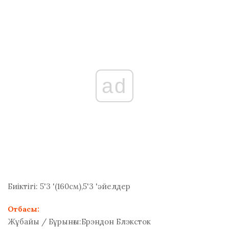
ad
Биіктігі:
5'3 '(160
см
),5'3 'әйелдер
Отбасы:
Жұбайы / Бұрынғы:
Брэндон Блэксток