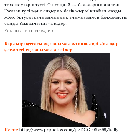
телешоуларға түсті. Ол сондай-ақ балаларға арналған
'Раушан гүлі және сиқырлы бесік жыры' кітабын жазды
және әртүрлі қайырымдылық ұйымдарымен байланысты
болды.
Ұсынылатын тізімдер:
Ұсынылатын тізімдер:
Барлық уақыттағы ең танымал ел әншілері
Дәл қазір
әлемдегі ең танымал әншілер
Несие
http://www.prphotos.com/p/DGG-067699/kelly-