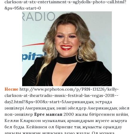
clarkson-at-stx-entertainment-s-uglydolls-photo-call.html?
&ps=95&x-start=0
Несие
http://www.prphotos.com/p/PRN-131226/kelly-
clarkson-at-iheartradio-music-festival-las-vegas-2018--
day2.html?&ps=100&x-start=5Американдық эстрада
әншілері Американдық әнші әйелдер Американдық әйел
поп-әншілер
Ерте мансап
2000 жылы бітіргеннен кейін,
Келли Кларксон музыкалық армандарын жүзеге асыруға
бел буды. Кейіннен ол бірнеше тақ жұмысты орындау
арқылы жинаған ақшасына демо жазды. Ол музыка