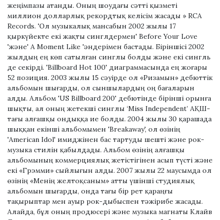
жеңімпазы атанды. Оның шоудағы сәтті қызметі
миллион долларлық рекордтық келісім жасады » RCA
Records. 'Ол музыкалық мансабын 2002 жылы 17
қыркүйекте екі жақты синглдермен' Before Your Love
'және' A Moment Like 'әндерімен бастады. Біріншісі 2002
жылдың ең көп сатылған синглы болды және екі сингль
де секірді. 'Billboard Hot 100' диаграммасында ең жоғары
52 позиция. 2003 жылы 15 сәуірде ол «Ризамын» дебюттік
альбомын шығарды, ол сыншылардың оң бағаларын
алды. Альбом 'US Billboard 200' дебютінде бірінші орынға
шықты, ал оның жетекші синглы ‘Miss Independent’ АҚШ-
тағы алғашқы ондыққа ие болды. 2004 жылы 30 қарашада
шыққан екінші альбомымен 'Breakaway', ол өзінің
'American Idol' имиджінен бас тартуды шешті және рок-
музыка стилін қабылдады. Альбом өзінің алғашқы
альбомының коммерциялық жетістігінен асып түсті және
екі «Грэмми» сыйлығын алды. 2007 жылы 22 маусымда ол
өзінің «Менің желтоқсаным» атты үшінші студиялық
альбомын шығарды, онда тағы бір рет қараңғы
тақырыптар мен ауыр рок-дыбыспен тәжірибе жасады.
Алайда, бұл оның продюсері және музыка магнаты Клайв