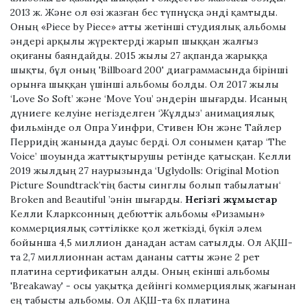
2013 ж. Және ол өзі жазған бес түпнұсқа әнді қамтыды.
Оның «Piece by Piece» атты жетінші студиялық альбомы
әндері арқылы жүректерді жарып шыққан жалғыз
оқиғаны баяндайды. 2015 жылы 27 ақпанда жарыққа
шықты, бұл оның 'Billboard 200' диаграммасында бірінші
орынға шыққан үшінші альбомы болды. Ол 2017 жылы
‘Love So Soft’ және ‘Move You’ әндерін шығарды. Исаның
дүниеге келуіне негізделген ‘Жұлдыз’ анимациялық
фильмінде ол Опра Уинфри, Стивен Юн және Тайлер
Перридің жанында дауыс берді. Ол сонымен қатар ‘The
Voice’ шоуында жаттықтырушы ретінде қатысқан. Келли
2019 жылдың 27 наурызында ‘Uglydolls: Original Motion
Picture Soundtrack’тің басты синглы болып табылатын‘
Broken and Beautiful ’әнін шығарды.
Негізгі жұмыстар
Келли Кларксонның дебюттік альбомы «Ризамын»
коммерциялық сәттілікке қол жеткізді, бүкіл әлем
бойынша 4,5 миллион данадан астам сатылды. Ол АҚШ-
та 2,7 миллионнан астам дананы сатты және 2 рет
платина сертификатын алды. Оның екінші альбомы
'Breakaway' - осы уақытқа дейінгі коммерциялық жағынан
ең табысты альбомы. Ол АҚШ-та 6х платина