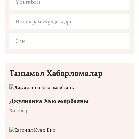
Youtubers
Инстаграм Жұлдыздары
Сән
Танымал Хабарламалар
Джулианна Хью өмірбаяны
Бишілер