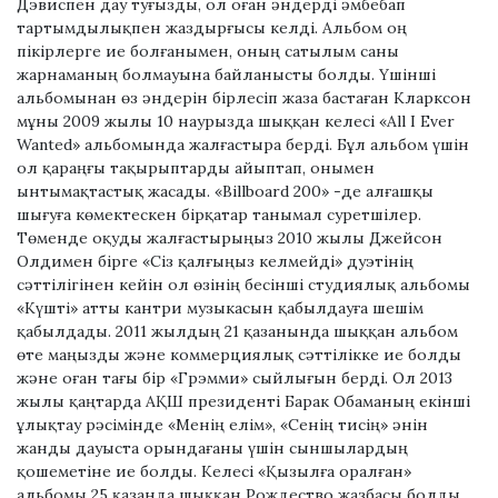
Дэвиспен дау туғызды, ол оған әндерді әмбебап
тартымдылықпен жаздырғысы келді. Альбом оң
пікірлерге ие болғанымен, оның сатылым саны
жарнаманың болмауына байланысты болды. Үшінші
альбомынан өз әндерін бірлесіп жаза бастаған Кларксон
мұны 2009 жылы 10 наурызда шыққан келесі «All I Ever
Wanted» альбомында жалғастыра берді. Бұл альбом үшін
ол қараңғы тақырыптарды айыптап, онымен
ынтымақтастық жасады. «Billboard 200» -де алғашқы
шығуға көмектескен бірқатар танымал суретшілер.
Төменде оқуды жалғастырыңыз 2010 жылы Джейсон
Олдимен бірге «Сіз қалғыңыз келмейді» дуэтінің
сәттілігінен кейін ол өзінің бесінші студиялық альбомы
«Күшті» атты кантри музыкасын қабылдауға шешім
қабылдады. 2011 жылдың 21 қазанында шыққан альбом
өте маңызды және коммерциялық сәттілікке ие болды
және оған тағы бір «Грэмми» сыйлығын берді. Ол 2013
жылы қаңтарда АҚШ президенті Барак Обаманың екінші
ұлықтау рәсімінде «Менің елім», «Сенің тисің» әнін
жанды дауыста орындағаны үшін сыншылардың
қошеметіне ие болды. Келесі «Қызылға оралған»
альбомы 25 қазанда шыққан Рождество жазбасы болды.