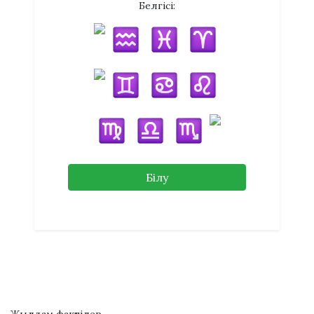
Белгісі:
Білу