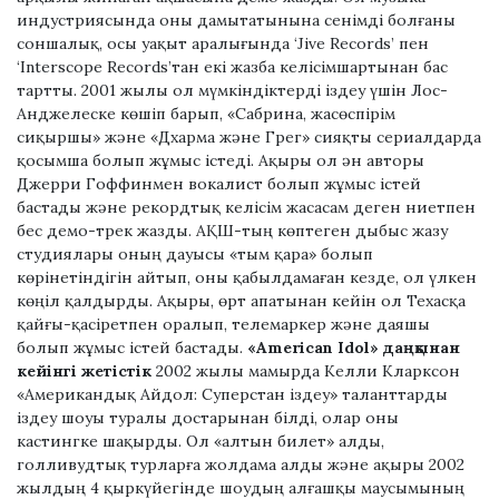
индустриясында оны дамытатынына сенімді болғаны
соншалық, осы уақыт аралығында ‘Jive Records’ пен
‘Interscope Records’тан екі жазба келісімшартынан бас
тартты. 2001 жылы ол мүмкіндіктерді іздеу үшін Лос-
Анджелеске көшіп барып, «Сабрина, жасөспірім
сиқыршы» және «Дхарма және Грег» сияқты сериалдарда
қосымша болып жұмыс істеді. Ақыры ол ән авторы
Джерри Гоффинмен вокалист болып жұмыс істей
бастады және рекордтық келісім жасасам деген ниетпен
бес демо-трек жазды. АҚШ-тың көптеген дыбыс жазу
студиялары оның дауысы «тым қара» болып
көрінетіндігін айтып, оны қабылдамаған кезде, ол үлкен
көңіл қалдырды. Ақыры, өрт апатынан кейін ол Техасқа
қайғы-қасіретпен оралып, телемаркер және даяшы
болып жұмыс істей бастады.
«American Idol» даңқынан
кейінгі жетістік
2002 жылы мамырда Келли Кларксон
«Американдық Айдол: Суперстан іздеу» таланттарды
іздеу шоуы туралы достарынан білді, олар оны
кастингке шақырды. Ол «алтын билет» алды,
голливудтық турларға жолдама алды және ақыры 2002
жылдың 4 қыркүйегінде шоудың алғашқы маусымының