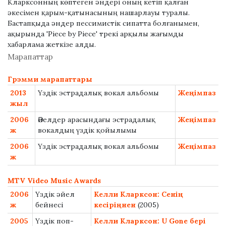
Кларксонның көптеген әндері оның кетіп қалған
әкесімен қарым-қатынасының нашарлауы туралы.
Бастапқыда әндер пессимистік сипатта болғанымен,
ақырында 'Piece by Piece' трекі арқылы жағымды
хабарлама жеткізе алды.
Марапаттар
Грэмми марапаттары
2013
Үздік эстрадалық вокал альбомы
Жеңімпаз
жыл
2006
Әйелдер арасындағы эстрадалық
Жеңімпаз
ж
вокалдың үздік қойылымы
2006
Үздік эстрадалық вокал альбомы
Жеңімпаз
ж
MTV Video Music Awards
2006
Үздік әйел
Келли Кларксон: Сенің
ж
бейнесі
кесіріңнен
(2005)
2005
Үздік поп-
Келли Кларксон: U Gone бері