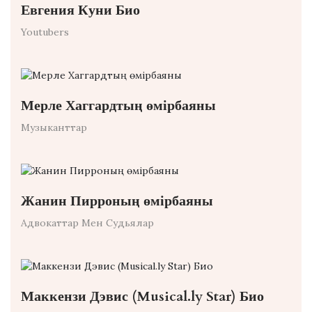
Евгения Куни Био
Youtubers
Мерле Хаггардтың өмірбаяны
Музыканттар
Жанин Пирроның өмірбаяны
Адвокаттар Мен Судьялар
Маккензи Дэвис (Musical.ly Star) Био