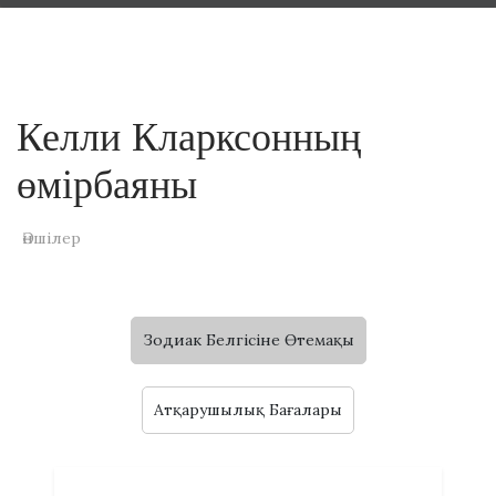
Келли Кларксонның
өмірбаяны
Әншілер
Зодиак Белгісіне Өтемақы
Атқарушылық Бағалары