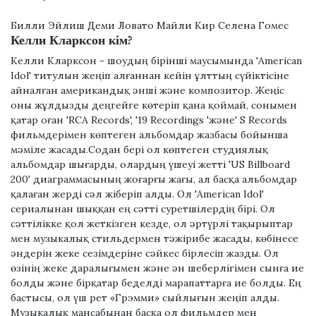
Билли Эйлиш Деми Ловато Майли Кир Селена Гомес
Келли Кларксон кім?
Келли Кларксон - шоудың бірінші маусымында 'American
Idol' титулын жеңіп алғаннан кейін ұлттың сүйіктісіне
айналған американдық әнші және композитор. Жеңіс
оны жұлдызды деңгейге көтеріп қана қоймай, сонымен
қатар оған 'RCA Records', '19 Recordings 'және' S Records
фильмдерімен көптеген альбомдар жазбасы бойынша
мәміле жасады.Содан бері ол көптеген студиялық
альбомдар шығарды, олардың үшеуі жетті 'US Billboard
200' диаграммасының жоғарғы жағы, ал басқа альбомдар
қалаған жерді сәл жіберіп алды. Ол 'American Idol'
сериалынан шыққан ең сәтті суретшілердің бірі. Ол
сәттілікке қол жеткізген кезде, ол әртүрлі тақырыптар
мен музыкалық стильдермен тәжірибе жасады, көбінесе
әндерін жеке сезімдеріне сәйкес бірлесіп жазды. Ол
өзінің жеке даралығымен және ән шеберлігімен сынға ие
болды және бірқатар беделді марапаттарға ие болды. Ең
бастысы, ол үш рет «Грэмми» сыйлығын жеңіп алды.
Музыкалық мансабынан басқа ол фильмдер мен