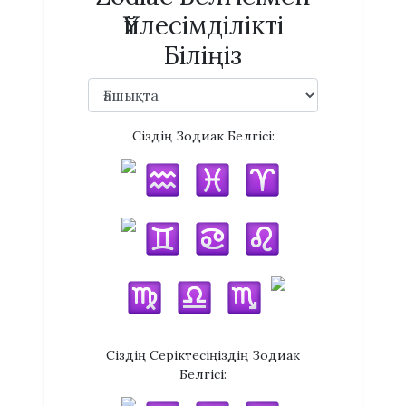
Үйлесімділікті
Біліңіз
Сіздің Зодиак Белгісі:
Сіздің Серіктесіңіздің Зодиак
Белгісі: