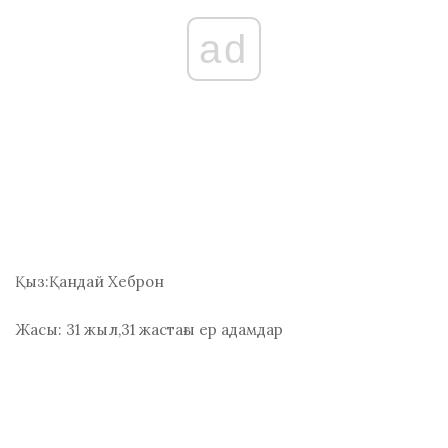
ad
Қыз:
Қандай Хеброн
Жасы:
31 жыл,31 жастағы ер адамдар