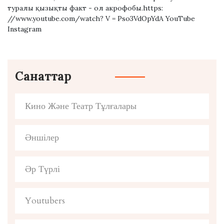
туралы қызықты факт - ол акрофобы.https:
//www.youtube.com/watch? V = Pso3VdOpYdA YouTube
Instagram
Санаттар
Кино Және Театр Тұлғалары
Әншілер
Әр Түрлі
Youtubers