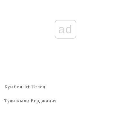
ad
Күн белгісі:
Телец
Туған жылы:
Вирджиния