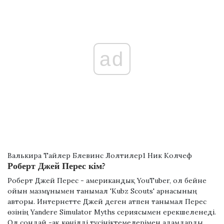
ad
Валькира Тайлер Блевинс Лолтилер1 Ник Колчеф
Роберт Джей Перес кім?
Роберт Джей Перес - американдық YouTuber, ол бейне
ойын мазмұнымен танымал 'Kubz Scouts' арнасының
авторы. Интернетте Джей деген атпен танымал Перес
өзінің Yandere Simulator Myths сериясымен ерекшеленеді.
Ол сондай -ақ көңілді түсініктемелерімен адамдарды