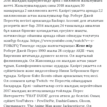
2016 жылдың қыркүйегінде арна 1 миллион жазылушыға
жетті. Жазылушылардың саны 2018 жылдың 30
мамырында 2 миллионға жетті. Қазіргі уақытта арнада 2,2
миллионнан астам жазылушылар бар. Роберт Джей
Перестің негізгі арнасында Backupz Account деп аталатын
резервтік шот бар. 2014 жылдың 24 тамызында ашылған
бұл канал бірнеше қоғамдастық ереуілге шықты,
нәтижесінде ойыншы арнада ойын ойнауды тоқтатуға
мәжбүр болды. https://www.youtube.com/watch?v=-z-
FOllk2FQ Төменде оқуды жалғастырыңыз
Жеке өмір
Роберт Джей Перес 1990 жылы 28 сәуірде АҚШ -тың
Виргиния штатында дүниеге келген. Ол жартылай
филиппиндік. Ол Жапонияда он жылдан астам уақыт
тұрып, Калифорнияға қоныс аударды. Қазіргі уақытта ол
сүйіктісімен және видеогеймер Нини Хебронмен бірге
тұрады. Хеброн-Kubz Scouts ойын арнасының тең иесі.
Ол сонымен қатар Twitch -те Перестің ойындарын
басқарады. Ерлі -зайыптылар сегіз жылдық мерейтойын
2017 жылдың желтоқсанында тойлады. Перес
Интернетте 'THAT DUDE' деген атпен де белгілі. Оның
сүйікті YouTubers - PewDiePie, DashieGames, Gloom,
Cinemassacre, The Anime Man және Jacksepticeye. Ол