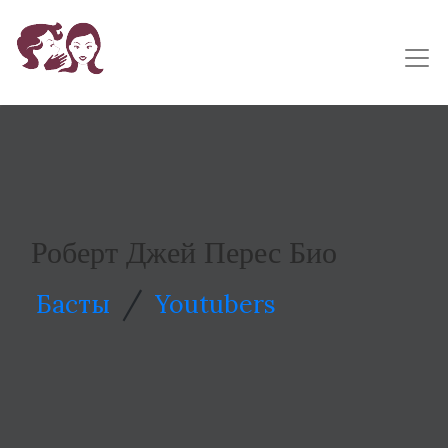
Роберт Джей Перес Био
/
Басты
Youtubers