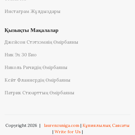
Инстаграм Жұлдыздары
Қызықты Мақалалар
Джейсон Стэтхэмнің Өмірбаяны
Ник Эх 30 Био
Николь Ричидің Өмірбаяны
Кейт Фланнердің Өмірбаяны
Патрик Стюарттың Өмірбаяны
Copyright 2026
|
laurenzuniga.com
|
Құпиялылық Саясаты
|
Write for Us
|