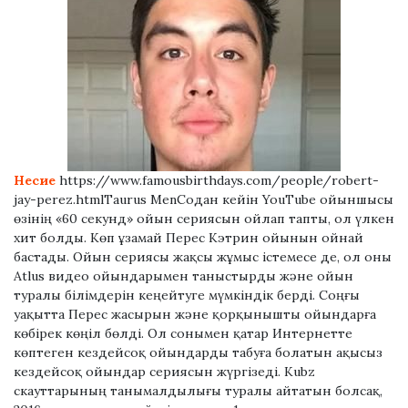
Несие
https://www.famousbirthdays.com/people/robert-
jay-perez.htmlTaurus MenСодан кейін YouTube ойыншысы
өзінің «60 секунд» ойын сериясын ойлап тапты, ол үлкен
хит болды. Көп ұзамай Перес Кэтрин ойынын ойнай
бастады. Ойын сериясы жақсы жұмыс істемесе де, ол оны
Atlus видео ойындарымен таныстырды және ойын
туралы білімдерін кеңейтуге мүмкіндік берді. Соңғы
уақытта Перес жасырын және қорқынышты ойындарға
көбірек көңіл бөлді. Ол сонымен қатар Интернетте
көптеген кездейсоқ ойындарды табуға болатын ақысыз
кездейсоқ ойындар сериясын жүргізеді. Kubz
скауттарының танымалдылығы туралы айтатын болсақ,