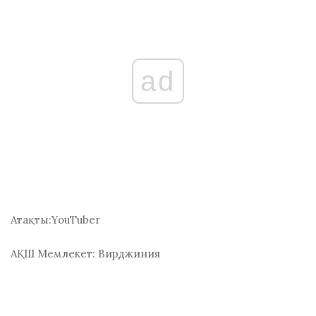
ad
Атақты:
YouTuber
АҚШ Мемлекет:
Вирджиния