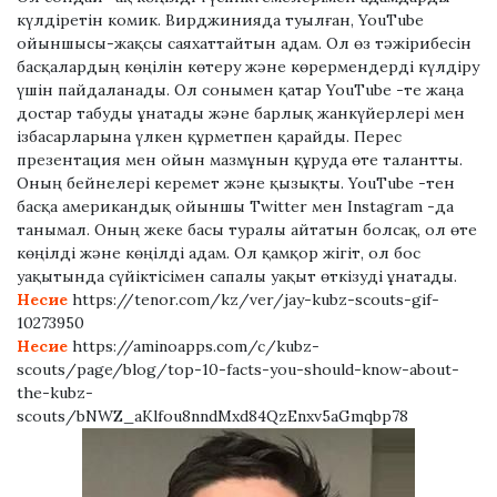
күлдіретін комик. Вирджинияда туылған, YouTube
ойыншысы-жақсы саяхаттайтын адам. Ол өз тәжірибесін
басқалардың көңілін көтеру және көрермендерді күлдіру
үшін пайдаланады. Ол сонымен қатар YouTube -те жаңа
достар табуды ұнатады және барлық жанкүйерлері мен
ізбасарларына үлкен құрметпен қарайды. Перес
презентация мен ойын мазмұнын құруда өте талантты.
Оның бейнелері керемет және қызықты. YouTube -тен
басқа американдық ойыншы Twitter мен Instagram -да
танымал. Оның жеке басы туралы айтатын болсақ, ол өте
көңілді және көңілді адам. Ол қамқор жігіт, ол бос
уақытында сүйіктісімен сапалы уақыт өткізуді ұнатады.
Несие
https://tenor.com/kz/ver/jay-kubz-scouts-gif-
10273950
Несие
https://aminoapps.com/c/kubz-
scouts/page/blog/top-10-facts-you-should-know-about-
the-kubz-
scouts/bNWZ_aKlfou8nndMxd84QzEnxv5aGmqbp78