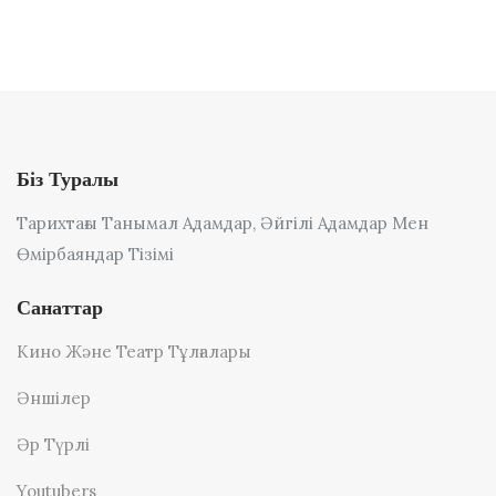
Біз Туралы
Тарихтағы Танымал Адамдар, Әйгілі Адамдар Мен
Өмірбаяндар Тізімі
Санаттар
Кино Және Театр Тұлғалары
Әншілер
Әр Түрлі
Youtubers