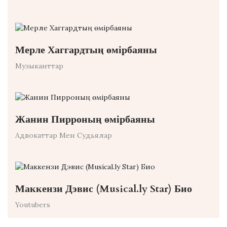
Мерле Хаггардтың өмірбаяны
Музыканттар
Жанин Пирроның өмірбаяны
Адвокаттар Мен Судьялар
Маккензи Дэвис (Musical.ly Star) Био
Youtubers