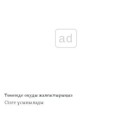
ad
Төменде оқуды жалғастырыңыз
Сізге ұсынылады