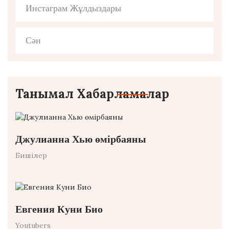
Инстаграм Жұлдыздары
Сән
Танымал Хабарламалар
Джулианна Хью өмірбаяны
Бишілер
Евгения Куни Био
Youtubers