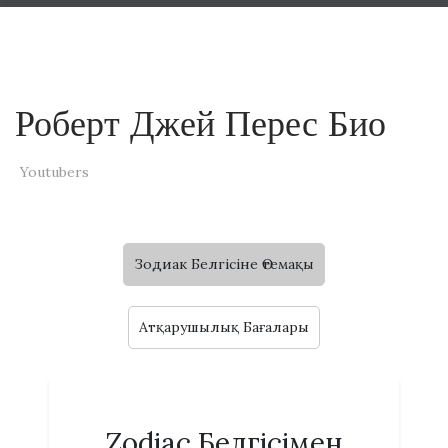
Роберт Джей Перес Био
Youtubers
Зодиак Белгісіне Өтемақы
Атқарушылық Бағалары
Zodiac Белгісімен